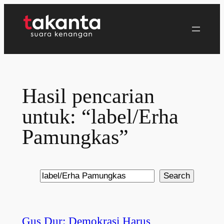
Lewati
ke
konten
Hasil pencarian
untuk: “label/Erha
Pamungkas”
Search
Search
Gus Dur: Demokrasi Harus