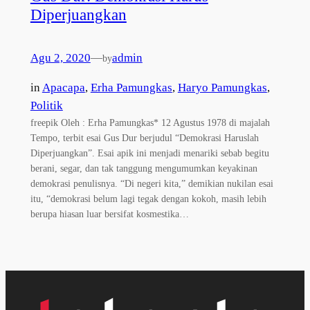
Diperjuangkan
Agu 2, 2020
—
admin
by
in
Apacapa
, 
Erha Pamungkas
, 
Haryo Pamungkas
, 
Politik
freepik Oleh : Erha Pamungkas* 12 Agustus 1978 di majalah
Tempo, terbit esai Gus Dur berjudul “Demokrasi Haruslah
Diperjuangkan”. Esai apik ini menjadi menariki sebab begitu
berani, segar, dan tak tanggung mengumumkan keyakinan
demokrasi penulisnya. “Di negeri kita,” demikian nukilan esai
itu, “demokrasi belum lagi tegak dengan kokoh, masih lebih
berupa hiasan luar bersifat kosmestika…