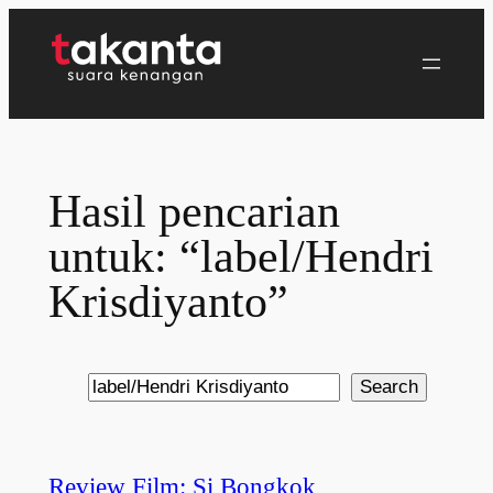
Lewati
ke
konten
Hasil pencarian
untuk: “label/Hendri
Krisdiyanto”
Search
Search
Review Film: Si Bongkok