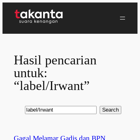
Lewati
ke
konten
Hasil pencarian
untuk:
“label/Irwant”
Search
Search
Gagal Melamar Gadis dan BPN