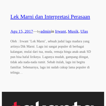
Lek Marni dan Interpretasi Perasaan
Agu 15, 2017
—
admin
in
Irwant
, 
Musik
, 
Ulas
by
Oleh : Irwant ‘Lek Marni’, sebuah judul lagu madura yang
artinya Dik Marni. Lagu ini sangat populer di berbagai
kalangan; mulai dari tua, muda, remaja hinga anak-anak SD
pun bisa hafal liriknya. Lagunya mudah, gampang diingat,
tidak ada nada-nada rumit. Sebab itulah, lagu ini begitu
familiar. Sebenarnya, lagu ini sudah cukup lama populer di
telinga…