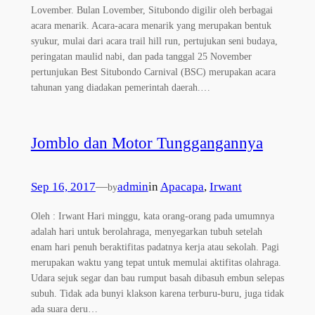
Lovember. Bulan Lovember, Situbondo digilir oleh berbagai
acara menarik. Acara-acara menarik yang merupakan bentuk
syukur, mulai dari acara trail hill run, pertujukan seni budaya,
peringatan maulid nabi, dan pada tanggal 25 November
pertunjukan Best Situbondo Carnival (BSC) merupakan acara
tahunan yang diadakan pemerintah daerah.…
Jomblo dan Motor Tunggangannya
Sep 16, 2017
—
admin
in
Apacapa
, 
Irwant
by
Oleh : Irwant Hari minggu, kata orang-orang pada umumnya
adalah hari untuk berolahraga, menyegarkan tubuh setelah
enam hari penuh beraktifitas padatnya kerja atau sekolah. Pagi
merupakan waktu yang tepat untuk memulai aktifitas olahraga.
Udara sejuk segar dan bau rumput basah dibasuh embun selepas
subuh. Tidak ada bunyi klakson karena terburu-buru, juga tidak
ada suara deru…