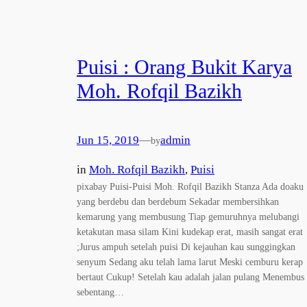
Puisi : Orang Bukit Karya
Moh. Rofqil Bazikh
Jun 15, 2019
—
admin
by
in
Moh. Rofqil Bazikh
, 
Puisi
pixabay Puisi-Puisi Moh. Rofqil Bazikh Stanza Ada doaku
yang berdebu dan berdebum Sekadar membersihkan
kemarung yang membusung Tiap gemuruhnya melubangi
ketakutan masa silam Kini kudekap erat, masih sangat erat
;Jurus ampuh setelah puisi Di kejauhan kau sunggingkan
senyum Sedang aku telah lama larut Meski cemburu kerap
bertaut Cukup! Setelah kau adalah jalan pulang Menembus
sebentang…