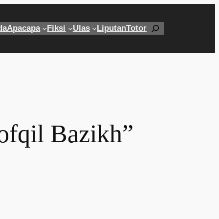
Cari
da
Apacapa
Fiksi
Ulas
Liputan
Totor
ofqil Bazikh”