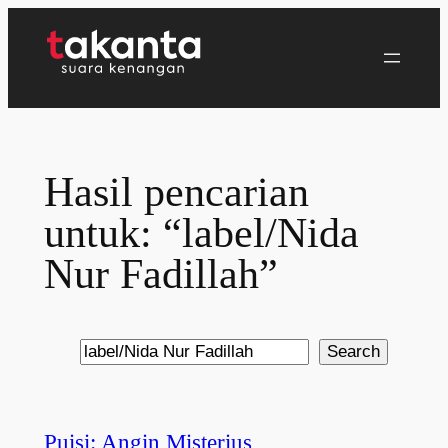
Lewati
ke
konten
Hasil pencarian
untuk: “label/Nida
Nur Fadillah”
Search
Search
Puisi: Angin Misterius