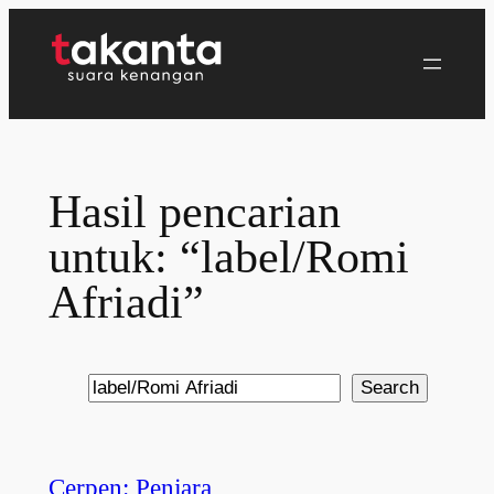
Lewati
ke
konten
Hasil pencarian
untuk: “label/Romi
Afriadi”
Search
Search
Cerpen: Penjara